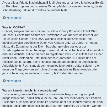
Avatarbilder, Private Nachrichten, E-Mail-Versand an andere Mitglieder, Beitritt
zu Benutzergruppen und so weiter. Wir empfehlen dir eine Anmeldung, da sie
schnell erledigt ist und dir zahlreiche Vorteile bietet.
Nach oben
Was ist COPPA?
COPPA, ausgeschrieben Children’s Online Privacy Protection Act of 1998
(deutsch: Gesetz zum Schutz der Privatsphäre von Kindern im Internet von
1998) ist ein Gesetz in den USA, welches festlegt, dass Websites, die
möglicherweise persönliche Daten von Kindern unter 13 Jahren erheben,
hierzu die Zustimmung der Eltern beziehungsweise des oder der
Erziehungsberechtigten benötigen. Wenn du dir unsicher bist, ob dies auf dich
oder die Website, auf der du dich zu registrieren versuchst, zutrifft, ziehe einen
rechtlichen Beistand zu Rate. Bitte beachte, dass phpBB Limited und der
Besitzer dieses Boards keine Rechtsberatung anbieten kann und nicht die
Anlaufstelle für Rechtsangelegenheiten jeglicher Art ist; außer solchen, die
unter der Frage „An wen soll ich mich wenden, falls es Beschwerden oder
juristische Anfragen zu diesem Forum gibt?“ behandelt werden.
Nach oben
Warum kann ich mich nicht registrieren?
Es kann sein, dass die Board-Administration die Registrierung komplett
ausgeschaltet hat, damit sich keine neuen Benutzer mehr anmelden können.
Es könnte auch sein, dass deine IP-Adresse oder der Benutzername, mit dem
du dich registrieren möchtest, gesperrt wurden. Um Hilfe zu erhalten, wende