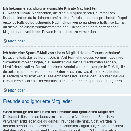
Ich bekomme ständig unerwünschte Private Nachrichten!
Du kannst Private Nachrichten, die dir ein Mitglied sendet, automatisch
löschen, indem du in deinem persönlichen Bereich eine entsprechende Regel
erstellst. Falls du belästigende Nachrichten von jemandem erhältst, so kannst
du dies auch einem Administrator melden. Dieser kann dem betreffenden
Mitglied dann verbieten, Private Nachrichten zu versenden.
Nach oben
Ich habe eine Spam-E-Mail von einem Mitglied dieses Forums erhalten!
Es tut uns leid, das zu hören. Das E-Mail-Formular dieses Forums hat einige
Sicherheitsvorkehrungen, die Benutzer, die solche Nachrichten senden,
identifizieren sollen. Du solltest einem Administrator die komplette E-Mail, die
du bekommen hast, weiterleiten. Dabei ist es ganz wichtig, die Kopfzeilen
(Headers) mitzuschicken. Diese enthalten Details über den Benutzer, der die
E-Mail verschickt hat. Der Administrator kann dann entsprechend reagieren.
Nach oben
Freunde und ignorierte Mitglieder
Wozu benötige ich die Listen der Freunde und ignorierten Mitglieder?
Du kannst diese Listen benutzen, um andere Mitglieder des Boards zu
verwalten. Mitglieder, die du deiner Freundesliste hinzufügst, werden in
deinem persönlichen Bereich für den schnellen Zugriff aufgelistet. Du siehst
dort deren Onlinestatus und kannst ihnen schnell eine Private Nachricht