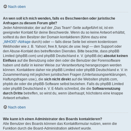
Nach oben
An wen soll ich mich wenden, falls es Beschwerden oder juristische
Anfragen zu diesem Forum gibt?
Jeder Administrator, der auf der „Das Team“-Seite aufgeführt ist, ist ein
geeigneter Kontakt für deine Beschwerde. Wenn du so keine Antwort erhältst,
solltest du den Besitzer der Domain kontaktieren (führe dazu eine
„WHOIS“-Abfrage
durch) oder — falls diese Seite bei einem kostenlosen
Webhoster wie z. B. Yahoo!, free.fr, funpic.de usw. liegt — den Support oder
den Abuse-Kontakt des betreffenden Dienstes. Bitte beachte, dass phpBB
Limited (phpBB.com) und phpBB Deutschland e. V. (phpBB.de)
absolut keinen
Einfluss
auf die Benutzung oder den oder die Benutzer der Forensoftware
haben und dafür in keiner Weise zur Verantwortung herangezogen werden
können. Kontaktiere daher nie phpBB Limited oder phpBB Deutschland e. V. in
Zusammenhang mit jeglichen juristischen Fragen (Unterlassungserklärungen,
Haftungsfragen usw.), die
sich nicht direkt
auf die Websiten phpbb.com,
phpbb.de oder die phpBB-Software selbst beziehen. Falls du phpBB Limited
oder phpBB Deutschland e. V. E-Mails schreibst, die die
Softwarenutzung
durch Dritte
betreffen, so wirst du, wenn überhaupt, höchstens eine knappe
Antwort erhalten.
Nach oben
Wie kann ich einen Administrator des Boards kontaktieren?
Alle Benutzer des Boards können das Kontaktformular nutzen, wenn die
Funktion durch die Board-Administration aktiviert wurde.