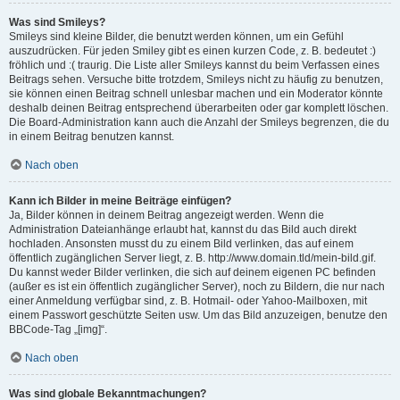
Was sind Smileys?
Smileys sind kleine Bilder, die benutzt werden können, um ein Gefühl
auszudrücken. Für jeden Smiley gibt es einen kurzen Code, z. B. bedeutet :)
fröhlich und :( traurig. Die Liste aller Smileys kannst du beim Verfassen eines
Beitrags sehen. Versuche bitte trotzdem, Smileys nicht zu häufig zu benutzen,
sie können einen Beitrag schnell unlesbar machen und ein Moderator könnte
deshalb deinen Beitrag entsprechend überarbeiten oder gar komplett löschen.
Die Board-Administration kann auch die Anzahl der Smileys begrenzen, die du
in einem Beitrag benutzen kannst.
Nach oben
Kann ich Bilder in meine Beiträge einfügen?
Ja, Bilder können in deinem Beitrag angezeigt werden. Wenn die
Administration Dateianhänge erlaubt hat, kannst du das Bild auch direkt
hochladen. Ansonsten musst du zu einem Bild verlinken, das auf einem
öffentlich zugänglichen Server liegt, z. B. http://www.domain.tld/mein-bild.gif.
Du kannst weder Bilder verlinken, die sich auf deinem eigenen PC befinden
(außer es ist ein öffentlich zugänglicher Server), noch zu Bildern, die nur nach
einer Anmeldung verfügbar sind, z. B. Hotmail- oder Yahoo-Mailboxen, mit
einem Passwort geschützte Seiten usw. Um das Bild anzuzeigen, benutze den
BBCode-Tag „[img]“.
Nach oben
Was sind globale Bekanntmachungen?