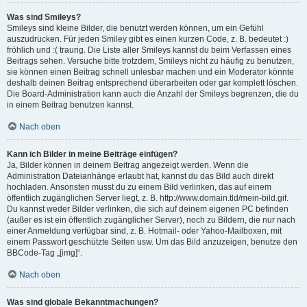
Was sind Smileys?
Smileys sind kleine Bilder, die benutzt werden können, um ein Gefühl
auszudrücken. Für jeden Smiley gibt es einen kurzen Code, z. B. bedeutet :)
fröhlich und :( traurig. Die Liste aller Smileys kannst du beim Verfassen eines
Beitrags sehen. Versuche bitte trotzdem, Smileys nicht zu häufig zu benutzen,
sie können einen Beitrag schnell unlesbar machen und ein Moderator könnte
deshalb deinen Beitrag entsprechend überarbeiten oder gar komplett löschen.
Die Board-Administration kann auch die Anzahl der Smileys begrenzen, die du
in einem Beitrag benutzen kannst.
Nach oben
Kann ich Bilder in meine Beiträge einfügen?
Ja, Bilder können in deinem Beitrag angezeigt werden. Wenn die
Administration Dateianhänge erlaubt hat, kannst du das Bild auch direkt
hochladen. Ansonsten musst du zu einem Bild verlinken, das auf einem
öffentlich zugänglichen Server liegt, z. B. http://www.domain.tld/mein-bild.gif.
Du kannst weder Bilder verlinken, die sich auf deinem eigenen PC befinden
(außer es ist ein öffentlich zugänglicher Server), noch zu Bildern, die nur nach
einer Anmeldung verfügbar sind, z. B. Hotmail- oder Yahoo-Mailboxen, mit
einem Passwort geschützte Seiten usw. Um das Bild anzuzeigen, benutze den
BBCode-Tag „[img]“.
Nach oben
Was sind globale Bekanntmachungen?