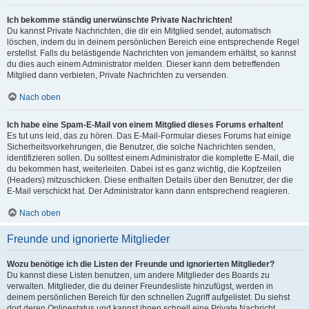
Ich bekomme ständig unerwünschte Private Nachrichten!
Du kannst Private Nachrichten, die dir ein Mitglied sendet, automatisch
löschen, indem du in deinem persönlichen Bereich eine entsprechende Regel
erstellst. Falls du belästigende Nachrichten von jemandem erhältst, so kannst
du dies auch einem Administrator melden. Dieser kann dem betreffenden
Mitglied dann verbieten, Private Nachrichten zu versenden.
Nach oben
Ich habe eine Spam-E-Mail von einem Mitglied dieses Forums erhalten!
Es tut uns leid, das zu hören. Das E-Mail-Formular dieses Forums hat einige
Sicherheitsvorkehrungen, die Benutzer, die solche Nachrichten senden,
identifizieren sollen. Du solltest einem Administrator die komplette E-Mail, die
du bekommen hast, weiterleiten. Dabei ist es ganz wichtig, die Kopfzeilen
(Headers) mitzuschicken. Diese enthalten Details über den Benutzer, der die
E-Mail verschickt hat. Der Administrator kann dann entsprechend reagieren.
Nach oben
Freunde und ignorierte Mitglieder
Wozu benötige ich die Listen der Freunde und ignorierten Mitglieder?
Du kannst diese Listen benutzen, um andere Mitglieder des Boards zu
verwalten. Mitglieder, die du deiner Freundesliste hinzufügst, werden in
deinem persönlichen Bereich für den schnellen Zugriff aufgelistet. Du siehst
dort deren Onlinestatus und kannst ihnen schnell eine Private Nachricht