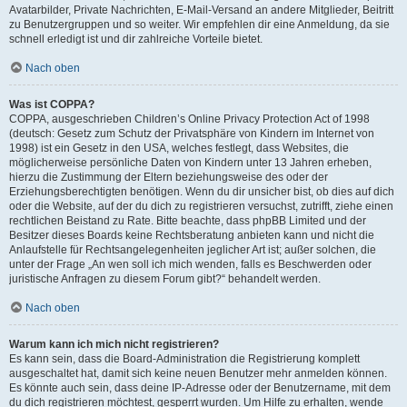
Avatarbilder, Private Nachrichten, E-Mail-Versand an andere Mitglieder, Beitritt
zu Benutzergruppen und so weiter. Wir empfehlen dir eine Anmeldung, da sie
schnell erledigt ist und dir zahlreiche Vorteile bietet.
Nach oben
Was ist COPPA?
COPPA, ausgeschrieben Children’s Online Privacy Protection Act of 1998
(deutsch: Gesetz zum Schutz der Privatsphäre von Kindern im Internet von
1998) ist ein Gesetz in den USA, welches festlegt, dass Websites, die
möglicherweise persönliche Daten von Kindern unter 13 Jahren erheben,
hierzu die Zustimmung der Eltern beziehungsweise des oder der
Erziehungsberechtigten benötigen. Wenn du dir unsicher bist, ob dies auf dich
oder die Website, auf der du dich zu registrieren versuchst, zutrifft, ziehe einen
rechtlichen Beistand zu Rate. Bitte beachte, dass phpBB Limited und der
Besitzer dieses Boards keine Rechtsberatung anbieten kann und nicht die
Anlaufstelle für Rechtsangelegenheiten jeglicher Art ist; außer solchen, die
unter der Frage „An wen soll ich mich wenden, falls es Beschwerden oder
juristische Anfragen zu diesem Forum gibt?“ behandelt werden.
Nach oben
Warum kann ich mich nicht registrieren?
Es kann sein, dass die Board-Administration die Registrierung komplett
ausgeschaltet hat, damit sich keine neuen Benutzer mehr anmelden können.
Es könnte auch sein, dass deine IP-Adresse oder der Benutzername, mit dem
du dich registrieren möchtest, gesperrt wurden. Um Hilfe zu erhalten, wende