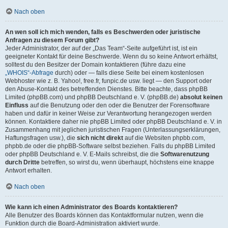
Nach oben
An wen soll ich mich wenden, falls es Beschwerden oder juristische
Anfragen zu diesem Forum gibt?
Jeder Administrator, der auf der „Das Team“-Seite aufgeführt ist, ist ein
geeigneter Kontakt für deine Beschwerde. Wenn du so keine Antwort erhältst,
solltest du den Besitzer der Domain kontaktieren (führe dazu eine
„WHOIS“-Abfrage
durch) oder — falls diese Seite bei einem kostenlosen
Webhoster wie z. B. Yahoo!, free.fr, funpic.de usw. liegt — den Support oder
den Abuse-Kontakt des betreffenden Dienstes. Bitte beachte, dass phpBB
Limited (phpBB.com) und phpBB Deutschland e. V. (phpBB.de)
absolut keinen
Einfluss
auf die Benutzung oder den oder die Benutzer der Forensoftware
haben und dafür in keiner Weise zur Verantwortung herangezogen werden
können. Kontaktiere daher nie phpBB Limited oder phpBB Deutschland e. V. in
Zusammenhang mit jeglichen juristischen Fragen (Unterlassungserklärungen,
Haftungsfragen usw.), die
sich nicht direkt
auf die Websiten phpbb.com,
phpbb.de oder die phpBB-Software selbst beziehen. Falls du phpBB Limited
oder phpBB Deutschland e. V. E-Mails schreibst, die die
Softwarenutzung
durch Dritte
betreffen, so wirst du, wenn überhaupt, höchstens eine knappe
Antwort erhalten.
Nach oben
Wie kann ich einen Administrator des Boards kontaktieren?
Alle Benutzer des Boards können das Kontaktformular nutzen, wenn die
Funktion durch die Board-Administration aktiviert wurde.