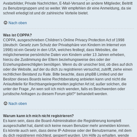
Avatarbilder, Private Nachrichten, E-Mail-Versand an andere Mitglieder, Beitritt
zu Benutzergruppen und so weiter. Wir empfehlen dir eine Anmeldung, da sie
schnell erledigt ist und dir zahlreiche Vorteile bietet.
Nach oben
Was ist COPPA?
COPPA, ausgeschrieben Children’s Online Privacy Protection Act of 1998
(deutsch: Gesetz zum Schutz der Privatsphäre von Kindern im Internet von
1998) ist ein Gesetz in den USA, welches festlegt, dass Websites, die
möglicherweise persönliche Daten von Kindern unter 13 Jahren erheben,
hierzu die Zustimmung der Eltern beziehungsweise des oder der
Erziehungsberechtigten benötigen. Wenn du dir unsicher bist, ob dies auf dich
oder die Website, auf der du dich zu registrieren versuchst, zutrifft, ziehe einen
rechtlichen Beistand zu Rate. Bitte beachte, dass phpBB Limited und der
Besitzer dieses Boards keine Rechtsberatung anbieten kann und nicht die
Anlaufstelle für Rechtsangelegenheiten jeglicher Art ist; außer solchen, die
unter der Frage „An wen soll ich mich wenden, falls es Beschwerden oder
juristische Anfragen zu diesem Forum gibt?“ behandelt werden.
Nach oben
Warum kann ich mich nicht registrieren?
Es kann sein, dass die Board-Administration die Registrierung komplett
ausgeschaltet hat, damit sich keine neuen Benutzer mehr anmelden können.
Es könnte auch sein, dass deine IP-Adresse oder der Benutzername, mit dem
du dich registrieren möchtest, gesperrt wurden. Um Hilfe zu erhalten, wende