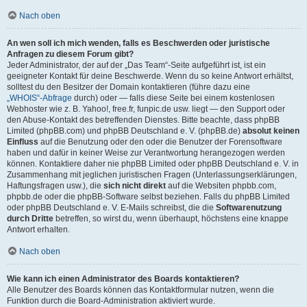
Nach oben
An wen soll ich mich wenden, falls es Beschwerden oder juristische
Anfragen zu diesem Forum gibt?
Jeder Administrator, der auf der „Das Team“-Seite aufgeführt ist, ist ein
geeigneter Kontakt für deine Beschwerde. Wenn du so keine Antwort erhältst,
solltest du den Besitzer der Domain kontaktieren (führe dazu eine
„WHOIS“-Abfrage
durch) oder — falls diese Seite bei einem kostenlosen
Webhoster wie z. B. Yahoo!, free.fr, funpic.de usw. liegt — den Support oder
den Abuse-Kontakt des betreffenden Dienstes. Bitte beachte, dass phpBB
Limited (phpBB.com) und phpBB Deutschland e. V. (phpBB.de)
absolut keinen
Einfluss
auf die Benutzung oder den oder die Benutzer der Forensoftware
haben und dafür in keiner Weise zur Verantwortung herangezogen werden
können. Kontaktiere daher nie phpBB Limited oder phpBB Deutschland e. V. in
Zusammenhang mit jeglichen juristischen Fragen (Unterlassungserklärungen,
Haftungsfragen usw.), die
sich nicht direkt
auf die Websiten phpbb.com,
phpbb.de oder die phpBB-Software selbst beziehen. Falls du phpBB Limited
oder phpBB Deutschland e. V. E-Mails schreibst, die die
Softwarenutzung
durch Dritte
betreffen, so wirst du, wenn überhaupt, höchstens eine knappe
Antwort erhalten.
Nach oben
Wie kann ich einen Administrator des Boards kontaktieren?
Alle Benutzer des Boards können das Kontaktformular nutzen, wenn die
Funktion durch die Board-Administration aktiviert wurde.