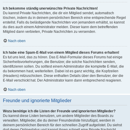
Ich bekomme ständig unerwünschte Private Nachrichten!
Du kannst Private Nachrichten, die dir ein Mitglied sendet, automatisch
löschen, indem du in deinem persönlichen Bereich eine entsprechende Regel
erstellst. Falls du belästigende Nachrichten von jemandem erhältst, so kannst
du dies auch einem Administrator melden. Dieser kann dem betreffenden
Mitglied dann verbieten, Private Nachrichten zu versenden.
Nach oben
Ich habe eine Spam-E-Mail von einem Mitglied dieses Forums erhalten!
Es tut uns leid, das zu hören. Das E-Mail-Formular dieses Forums hat einige
Sicherheitsvorkehrungen, die Benutzer, die solche Nachrichten senden,
identifizieren sollen. Du solltest einem Administrator die komplette E-Mail, die
du bekommen hast, weiterleiten. Dabei ist es ganz wichtig, die Kopfzeilen
(Headers) mitzuschicken. Diese enthalten Details über den Benutzer, der die
E-Mail verschickt hat. Der Administrator kann dann entsprechend reagieren.
Nach oben
Freunde und ignorierte Mitglieder
Wozu benötige ich die Listen der Freunde und ignorierten Mitglieder?
Du kannst diese Listen benutzen, um andere Mitglieder des Boards zu
verwalten. Mitglieder, die du deiner Freundesliste hinzufügst, werden in
deinem persönlichen Bereich für den schnellen Zugriff aufgelistet. Du siehst
dort deren Onlinestatus und kannst ihnen schnell eine Private Nachricht