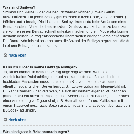
Was sind Smileys?
Smileys sind kleine Bilder, die benutzt werden können, um ein Gefühl
auszudrücken. Für jeden Smiley gibt es einen kurzen Code, z. B. bedeutet :)
fröhlich und :( traurig. Die Liste aller Smileys kannst du beim Verfassen eines
Beitrags sehen. Versuche bitte trotzdem, Smileys nicht zu häufig zu benutzen,
sie können einen Beitrag schnell unlesbar machen und ein Moderator könnte
deshalb deinen Beitrag entsprechend überarbeiten oder gar komplett löschen.
Die Board-Administration kann auch die Anzahl der Smileys begrenzen, die du
in einem Beitrag benutzen kannst.
Nach oben
Kann ich Bilder in meine Beiträge einfügen?
Ja, Bilder können in deinem Beitrag angezeigt werden. Wenn die
Administration Dateianhänge erlaubt hat, kannst du das Bild auch direkt
hochladen. Ansonsten musst du zu einem Bild verlinken, das auf einem
öffentlich zugänglichen Server liegt, z. B. http://www.domain.tld/mein-bild.gif.
Du kannst weder Bilder verlinken, die sich auf deinem eigenen PC befinden
(außer es ist ein öffentlich zugänglicher Server), noch zu Bildern, die nur nach
einer Anmeldung verfügbar sind, z. B. Hotmail- oder Yahoo-Mailboxen, mit
einem Passwort geschützte Seiten usw. Um das Bild anzuzeigen, benutze den
BBCode-Tag „[img]“.
Nach oben
Was sind globale Bekanntmachungen?