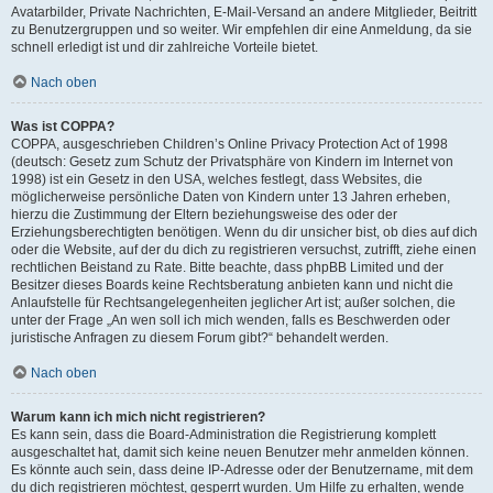
Avatarbilder, Private Nachrichten, E-Mail-Versand an andere Mitglieder, Beitritt
zu Benutzergruppen und so weiter. Wir empfehlen dir eine Anmeldung, da sie
schnell erledigt ist und dir zahlreiche Vorteile bietet.
Nach oben
Was ist COPPA?
COPPA, ausgeschrieben Children’s Online Privacy Protection Act of 1998
(deutsch: Gesetz zum Schutz der Privatsphäre von Kindern im Internet von
1998) ist ein Gesetz in den USA, welches festlegt, dass Websites, die
möglicherweise persönliche Daten von Kindern unter 13 Jahren erheben,
hierzu die Zustimmung der Eltern beziehungsweise des oder der
Erziehungsberechtigten benötigen. Wenn du dir unsicher bist, ob dies auf dich
oder die Website, auf der du dich zu registrieren versuchst, zutrifft, ziehe einen
rechtlichen Beistand zu Rate. Bitte beachte, dass phpBB Limited und der
Besitzer dieses Boards keine Rechtsberatung anbieten kann und nicht die
Anlaufstelle für Rechtsangelegenheiten jeglicher Art ist; außer solchen, die
unter der Frage „An wen soll ich mich wenden, falls es Beschwerden oder
juristische Anfragen zu diesem Forum gibt?“ behandelt werden.
Nach oben
Warum kann ich mich nicht registrieren?
Es kann sein, dass die Board-Administration die Registrierung komplett
ausgeschaltet hat, damit sich keine neuen Benutzer mehr anmelden können.
Es könnte auch sein, dass deine IP-Adresse oder der Benutzername, mit dem
du dich registrieren möchtest, gesperrt wurden. Um Hilfe zu erhalten, wende