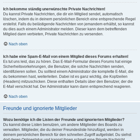
Ich bekomme ständig unerwünschte Private Nachrichten!
Du kannst Private Nachrichten, die dir ein Mitglied sendet, automatisch
löschen, indem du in deinem persönlichen Bereich eine entsprechende Regel
erstellst. Falls du belästigende Nachrichten von jemandem erhältst, so kannst
du dies auch einem Administrator melden. Dieser kann dem betreffenden
Mitglied dann verbieten, Private Nachrichten zu versenden.
Nach oben
Ich habe eine Spam-E-Mail von einem Mitglied dieses Forums erhalten!
Es tut uns leid, das zu hören. Das E-Mail-Formular dieses Forums hat einige
Sicherheitsvorkehrungen, die Benutzer, die solche Nachrichten senden,
identifizieren sollen. Du solltest einem Administrator die komplette E-Mail, die
du bekommen hast, weiterleiten. Dabei ist es ganz wichtig, die Kopfzeilen
(Headers) mitzuschicken. Diese enthalten Details über den Benutzer, der die
E-Mail verschickt hat. Der Administrator kann dann entsprechend reagieren.
Nach oben
Freunde und ignorierte Mitglieder
Wozu benötige ich die Listen der Freunde und ignorierten Mitglieder?
Du kannst diese Listen benutzen, um andere Mitglieder des Boards zu
verwalten. Mitglieder, die du deiner Freundesliste hinzufügst, werden in
deinem persönlichen Bereich für den schnellen Zugriff aufgelistet. Du siehst
dort deren Onlinestatus und kannst ihnen schnell eine Private Nachricht