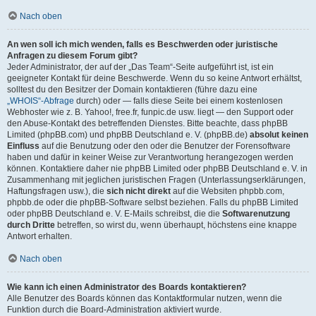
Nach oben
An wen soll ich mich wenden, falls es Beschwerden oder juristische
Anfragen zu diesem Forum gibt?
Jeder Administrator, der auf der „Das Team“-Seite aufgeführt ist, ist ein
geeigneter Kontakt für deine Beschwerde. Wenn du so keine Antwort erhältst,
solltest du den Besitzer der Domain kontaktieren (führe dazu eine
„WHOIS“-Abfrage
durch) oder — falls diese Seite bei einem kostenlosen
Webhoster wie z. B. Yahoo!, free.fr, funpic.de usw. liegt — den Support oder
den Abuse-Kontakt des betreffenden Dienstes. Bitte beachte, dass phpBB
Limited (phpBB.com) und phpBB Deutschland e. V. (phpBB.de)
absolut keinen
Einfluss
auf die Benutzung oder den oder die Benutzer der Forensoftware
haben und dafür in keiner Weise zur Verantwortung herangezogen werden
können. Kontaktiere daher nie phpBB Limited oder phpBB Deutschland e. V. in
Zusammenhang mit jeglichen juristischen Fragen (Unterlassungserklärungen,
Haftungsfragen usw.), die
sich nicht direkt
auf die Websiten phpbb.com,
phpbb.de oder die phpBB-Software selbst beziehen. Falls du phpBB Limited
oder phpBB Deutschland e. V. E-Mails schreibst, die die
Softwarenutzung
durch Dritte
betreffen, so wirst du, wenn überhaupt, höchstens eine knappe
Antwort erhalten.
Nach oben
Wie kann ich einen Administrator des Boards kontaktieren?
Alle Benutzer des Boards können das Kontaktformular nutzen, wenn die
Funktion durch die Board-Administration aktiviert wurde.