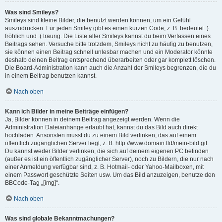
Was sind Smileys?
Smileys sind kleine Bilder, die benutzt werden können, um ein Gefühl
auszudrücken. Für jeden Smiley gibt es einen kurzen Code, z. B. bedeutet :)
fröhlich und :( traurig. Die Liste aller Smileys kannst du beim Verfassen eines
Beitrags sehen. Versuche bitte trotzdem, Smileys nicht zu häufig zu benutzen,
sie können einen Beitrag schnell unlesbar machen und ein Moderator könnte
deshalb deinen Beitrag entsprechend überarbeiten oder gar komplett löschen.
Die Board-Administration kann auch die Anzahl der Smileys begrenzen, die du
in einem Beitrag benutzen kannst.
Nach oben
Kann ich Bilder in meine Beiträge einfügen?
Ja, Bilder können in deinem Beitrag angezeigt werden. Wenn die
Administration Dateianhänge erlaubt hat, kannst du das Bild auch direkt
hochladen. Ansonsten musst du zu einem Bild verlinken, das auf einem
öffentlich zugänglichen Server liegt, z. B. http://www.domain.tld/mein-bild.gif.
Du kannst weder Bilder verlinken, die sich auf deinem eigenen PC befinden
(außer es ist ein öffentlich zugänglicher Server), noch zu Bildern, die nur nach
einer Anmeldung verfügbar sind, z. B. Hotmail- oder Yahoo-Mailboxen, mit
einem Passwort geschützte Seiten usw. Um das Bild anzuzeigen, benutze den
BBCode-Tag „[img]“.
Nach oben
Was sind globale Bekanntmachungen?