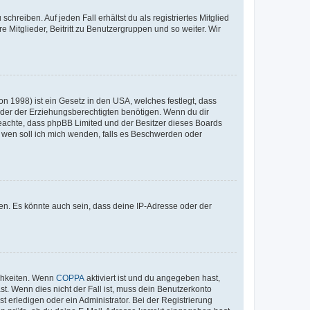
chreiben. Auf jeden Fall erhältst du als registriertes Mitglied
e Mitglieder, Beitritt zu Benutzergruppen und so weiter. Wir
n 1998) ist ein Gesetz in den USA, welches festlegt, dass
der der Erziehungsberechtigten benötigen. Wenn du dir
te beachte, dass phpBB Limited und der Besitzer dieses Boards
An wen soll ich mich wenden, falls es Beschwerden oder
en. Es könnte auch sein, dass deine IP-Adresse oder der
ichkeiten. Wenn
COPPA
aktiviert ist und du angegeben hast,
st. Wenn dies nicht der Fall ist, muss dein Benutzerkonto
t erledigen oder ein Administrator. Bei der Registrierung