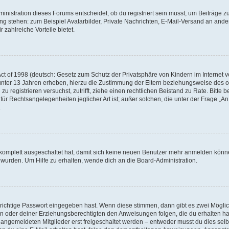
istration dieses Forums entscheidet, ob du registriert sein musst, um Beiträge zu s
ung stehen: zum Beispiel Avatarbilder, Private Nachrichten, E-Mail-Versand an ander
 zahlreiche Vorteile bietet.
t of 1998 (deutsch: Gesetz zum Schutz der Privatsphäre von Kindern im Internet vo
unter 13 Jahren erheben, hierzu die Zustimmung der Eltern beziehungsweise des o
h zu registrieren versuchst, zutrifft, ziehe einen rechtlichen Beistand zu Rate. Bit
für Rechtsangelegenheiten jeglicher Art ist; außer solchen, die unter der Frage „
.
g komplett ausgeschaltet hat, damit sich keine neuen Benutzer mehr anmelden könn
 wurden. Um Hilfe zu erhalten, wende dich an die Board-Administration.
 richtige Passwort eingegeben hast. Wenn diese stimmen, dann gibt es zwei Mögl
tern oder deiner Erziehungsberechtigten den Anweisungen folgen, die du erhalten ha
u angemeldeten Mitglieder erst freigeschaltet werden – entweder musst du dies selbs