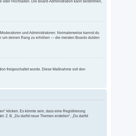
ote oder Hochladen. Die Board-Administration kann bestimmen,
ie Moderatoren und Administratoren. Normalerweise kannst du
, nur um deinen Rang zu erhöhen — die meisten Boards dulden
ration freigeschaltet wurde. Diese Maßnahme soll den
n“ klicken. Es könnte sein, dass eine Registrierung
t. Z. B. „Du darfst neue Themen erstellen“, „Du darfst