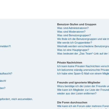
Benutzer-Stufen und Gruppen
Was sind Administratoren?
Was sind Moderatoren?
Was sind Benutzergruppen?
Wo finde ich die Benutzergruppen und wie tr
Wie werde ich Gruppenleiter?
anmelden?!
Weshalb werden verschiedene Benutzergrupp
Was ist eine Hauptgruppe?
Was bedeutet der „Das Team“-Link auf der S
Private Nachrichten
Ich kann keine Privaten Nachrichten versch
Ich bekomme ständig unerwünschte Private
auftaucht?
Ich habe eine Spam-E-Mail von einem Mitgli
alsch!
Freunde und ignorierte Mitglieder
Wozu benötige ich die Listen der Freunde un
rden?
Wie kann ich Mitglieder zur Liste der Freund
wieder aus den Listen entfernen?
fgefordert, mich anzumelden.
Die Foren durchsuchen
Wie kann ich ein Forum oder mehrere For