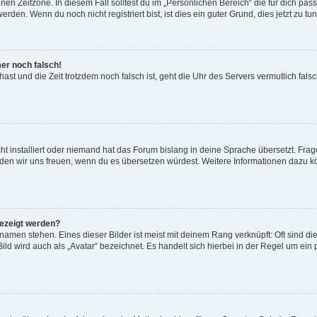
en Zeitzone. In diesem Fall solltest du im „Persönlichen Bereich“ die für dich passe
den. Wenn du noch nicht registriert bist, ist dies ein guter Grund, dies jetzt zu tun
mer noch falsch!
t hast und die Zeit trotzdem noch falsch ist, geht die Uhr des Servers vermutlich fal
t installiert oder niemand hat das Forum bislang in deine Sprache übersetzt. Frag
, würden wir uns freuen, wenn du es übersetzen würdest. Weitere Informationen dazu
gezeigt werden?
amen stehen. Eines dieser Bilder ist meist mit deinem Rang verknüpft: Oft sind di
ld wird auch als „Avatar“ bezeichnet. Es handelt sich hierbei in der Regel um ein