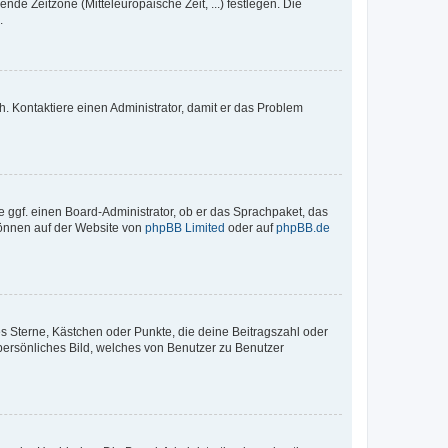
nde Zeitzone (Mitteleuropäische Zeit, ...) festlegen. Die
.
sch. Kontaktiere einen Administrator, damit er das Problem
e ggf. einen Board-Administrator, ob er das Sprachpaket, das
 können auf der Website von
phpBB Limited
oder auf
phpBB.de
es Sterne, Kästchen oder Punkte, die deine Beitragszahl oder
 persönliches Bild, welches von Benutzer zu Benutzer