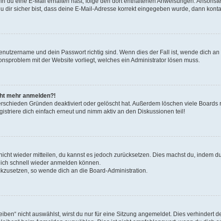
. Wenn du eine E-Mail erhalten hast, folge den dort enthaltenen Anweisungen. Ansons
 dir sicher bist, dass deine E-Mail-Adresse korrekt eingegeben wurde, dann kontak
Benutzername und dein Passwort richtig sind. Wenn dies der Fall ist, wende dich a
ionsproblem mit der Website vorliegt, welches ein Administrator lösen muss.
icht mehr anmelden?!
erschieden Gründen deaktiviert oder gelöscht hat. Außerdem löschen viele Boards r
triere dich einfach erneut und nimm aktiv an den Diskussionen teil!
 nicht wieder mitteilen, du kannst es jedoch zurücksetzen. Dies machst du, indem 
 dich schnell wieder anmelden können.
ückzusetzen, so wende dich an die Board-Administration.
en“ nicht auswählst, wirst du nur für eine Sitzung angemeldet. Dies verhindert 