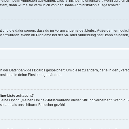
leiben“ beim Anmelden auswählen. Dies ist nicht empfehlenswert, wenn du dich an
 steht, dann wurde sie vermutlich von der Board-Administration ausgeschaltet.
 hat und die dafür sorgen, dass du im Forum angemeldet bleibst. Außerdem ermögli
tiviert wurden. Wenn du Probleme bei der An- oder Abmeldung hast, kann es helfen
n in der Datenbank des Boards gespeichert. Um diese zu ändern, gehe in den „Persö
nst du alle deine Einstellungen ändern.
ine-Liste auftaucht?
n eine Option „Meinen Online-Status während dieser Sitzung verbergen“. Wenn du d
st dann als unsichtbarer Besucher gezählt.