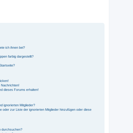
ete ich ihnen bei?
en farbig dargestellt?
tartseite?
icken!
 Nachrichten!
ed dieses Forums erhalten!
d ignorierten Mitglieder?
e oder zur Liste der ignorierten Mitglieder hinzufügen oder diese
en durchsuchen?