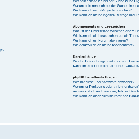
Weshalb erhalte ich bei der Suche keine Er
Warum bekomme ich bei der Suche eine lee
Wie kann ich nach Mitgliedern suchen?
Wie kann ich meine eigenen Beiträge und T
Abonnements und Lesezeichen
Was ist der Unterschied zwischen einem L
Wie kann ich ein Lesezeichen auf ein Them
Wie kann ich ein Forum abonnieren?
Wie deaktiviere ich meine Abonnements?
gs?
Dateianhänge
Welche Dateianhänge sind in diesem Forum
Kann ich eine Übersicht all meiner Dateian
phpBB betreffende Fragen
Wer hat diese Forensoftware entwickelt?
Warum ist Funktion x oder y nicht enthalten
An wen soll ich mich wenden, falls es Besc
Wie kann ich einen Administrator des Board