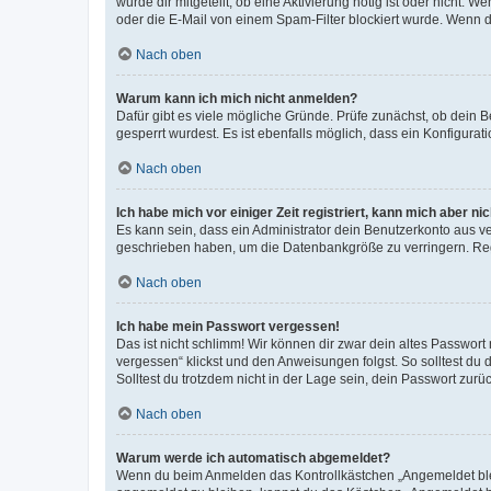
wurde dir mitgeteilt, ob eine Aktivierung nötig ist oder nicht
oder die E-Mail von einem Spam-Filter blockiert wurde. Wenn du
Nach oben
Warum kann ich mich nicht anmelden?
Dafür gibt es viele mögliche Gründe. Prüfe zunächst, ob dein 
gesperrt wurdest. Es ist ebenfalls möglich, dass ein Konfigurat
Nach oben
Ich habe mich vor einiger Zeit registriert, kann mich aber n
Es kann sein, dass ein Administrator dein Benutzerkonto aus v
geschrieben haben, um die Datenbankgröße zu verringern. Regis
Nach oben
Ich habe mein Passwort vergessen!
Das ist nicht schlimm! Wir können dir zwar dein altes Passwort
vergessen“ klickst und den Anweisungen folgst. So solltest du
Solltest du trotzdem nicht in der Lage sein, dein Passwort zur
Nach oben
Warum werde ich automatisch abgemeldet?
Wenn du beim Anmelden das Kontrollkästchen „Angemeldet bleib