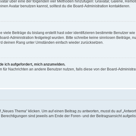
 Avatar über eine der folgenden vier Methoden hinzufügen: Gravatar, Galerie, Rem
en Avatar benutzen kannst, solltest du die Board-Administration kontaktieren.
viele Beiträge du bislang erstellt hast oder identifizieren bestimmte Benutzer w
 Board-Administration festgelegt wurden. Bitte schreibe keine sinnlosen Beiträge
wird deinen Rang unter Umständen einfach wieder zurücksetzen.
rde ich aufgefordert, mich anzumelden.
ion für Nachrichten an andere Benutzer nutzen, falls diese von der Board-Administ
„Neues Thema“ klicken. Um auf einen Beitrag zu antworten, musst du auf „Antworte
e Berechtigungen sind jeweils am Ende der Foren- und der Beitragsansicht aufgeliste