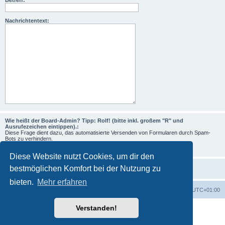
Betreff:
Nachrichtentext:
Wie heißt der Board-Admin? Tipp: Rolf! (bitte inkl. großem "R" und
Ausrufezeichen eintippen).:
Diese Frage dient dazu, das automatisierte Versenden von Formularen durch Spam-
Bots zu verhindern.
Diese Website nutzt Cookies, um dir den
bestmöglichen Komfort bei der Nutzung zu
bieten.
Mehr erfahren
Foren-Übersicht
Alle Zeiten sind
UTC+01:00
Verstanden!
Powered by
phpBB
® Forum Software © phpBB Limited
Deutsche Übersetzung durch
phpBB.de