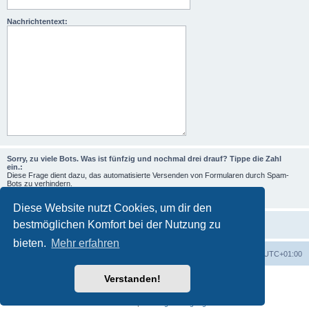
Nachrichtentext:
Sorry, zu viele Bots. Was ist fünfzig und nochmal drei drauf? Tippe die Zahl
ein.:
Diese Frage dient dazu, das automatisierte Versenden von Formularen durch Spam-
Bots zu verhindern.
Diese Website nutzt Cookies, um dir den
bestmöglichen Komfort bei der Nutzung zu
bieten.
Mehr erfahren
Foren-Übersicht
Alle Zeiten sind
UTC+01:00
Verstanden!
Powered by
phpBB
® Forum Software © phpBB Limited
Deutsche Übersetzung durch
phpBB.de
Datenschutz
|
Nutzungsbedingungen