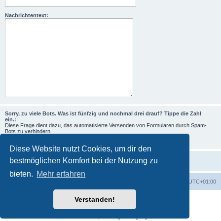
Nachrichtentext:
Sorry, zu viele Bots. Was ist fünfzig und nochmal drei drauf? Tippe die Zahl
ein.:
Diese Frage dient dazu, das automatisierte Versenden von Formularen durch Spam-
Bots zu verhindern.
Diese Website nutzt Cookies, um dir den
bestmöglichen Komfort bei der Nutzung zu
bieten.
Mehr erfahren
Foren-Übersicht
Alle Zeiten sind
UTC+01:00
Verstanden!
Powered by
phpBB
® Forum Software © phpBB Limited
Deutsche Übersetzung durch
phpBB.de
Datenschutz
|
Nutzungsbedingungen