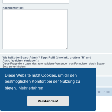
Nachrichtentext:
Wie heißt der Board-Admin? Tipp: Rolf! (bitte inkl. großem "R" und
Ausrufezeichen eintippen).:
Diese Frage dient dazu, das automatisierte Versenden von Formularen durch Spam-
Bots zu verhindern.
Diese Website nutzt Cookies, um dir den
bestmöglichen Komfort bei der Nutzung zu
bieten.
Mehr erfahren
Foren-Übersicht
Alle Zeiten sind
UTC+01:00
Verstanden!
Powered by
phpBB
® Forum Software © phpBB Limited
Deutsche Übersetzung durch
phpBB.de
Datenschutz
|
Nutzungsbedingungen