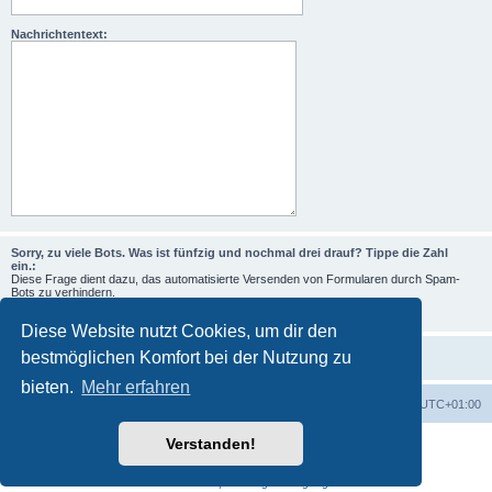
Nachrichtentext:
Sorry, zu viele Bots. Was ist fünfzig und nochmal drei drauf? Tippe die Zahl
ein.:
Diese Frage dient dazu, das automatisierte Versenden von Formularen durch Spam-
Bots zu verhindern.
Diese Website nutzt Cookies, um dir den
bestmöglichen Komfort bei der Nutzung zu
bieten.
Mehr erfahren
Foren-Übersicht
Alle Zeiten sind
UTC+01:00
Verstanden!
Powered by
phpBB
® Forum Software © phpBB Limited
Deutsche Übersetzung durch
phpBB.de
Datenschutz
|
Nutzungsbedingungen