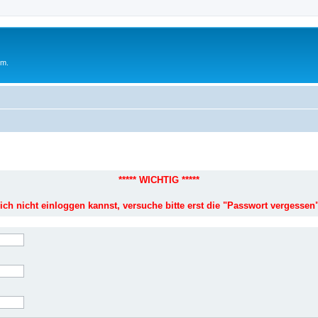
um.
***** WICHTIG *****
ich nicht einloggen kannst, versuche bitte erst die "Passwort vergessen