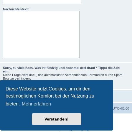
Nachrichtentext:
Sorry, zu viele Bots. Was ist fünfzig und nochmal drei drauf? Tippe die Zahl
ein.:
Diese Frage dient dazu, das automatisierte Versenden von Formularen durch Spam-
Bots zu verhindern.
Diese Website nutzt Cookies, um dir den
bestmöglichen Komfort bei der Nutzung zu
bieten.
Mehr erfahren
Foren-Übersicht
Alle Zeiten sind
UTC+01:00
Verstanden!
Powered by
phpBB
® Forum Software © phpBB Limited
Deutsche Übersetzung durch
phpBB.de
Datenschutz
|
Nutzungsbedingungen