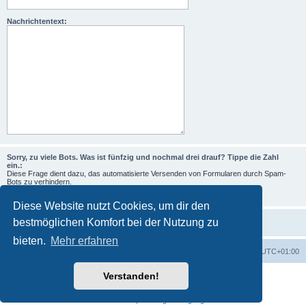
Nachrichtentext:
Sorry, zu viele Bots. Was ist fünfzig und nochmal drei drauf? Tippe die Zahl
ein.:
Diese Frage dient dazu, das automatisierte Versenden von Formularen durch Spam-
Bots zu verhindern.
Diese Website nutzt Cookies, um dir den
bestmöglichen Komfort bei der Nutzung zu
bieten.
Mehr erfahren
Foren-Übersicht
Alle Zeiten sind
UTC+01:00
Verstanden!
Powered by
phpBB
® Forum Software © phpBB Limited
Deutsche Übersetzung durch
phpBB.de
Datenschutz
|
Nutzungsbedingungen