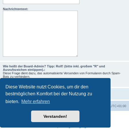
Nachrichtentext:
Wie heißt der Board-Admin? Tipp: Rolf! (bitte inkl. großem "R" und
Ausrufezeichen eintippen).:
Diese Frage dient dazu, das automatisierte Versenden von Formularen durch Spam-
Bots zu verhindern.
Diese Website nutzt Cookies, um dir den
bestmöglichen Komfort bei der Nutzung zu
bieten.
Mehr erfahren
Foren-Übersicht
Alle Zeiten sind
UTC+01:00
Verstanden!
Powered by
phpBB
® Forum Software © phpBB Limited
Deutsche Übersetzung durch
phpBB.de
Datenschutz
|
Nutzungsbedingungen