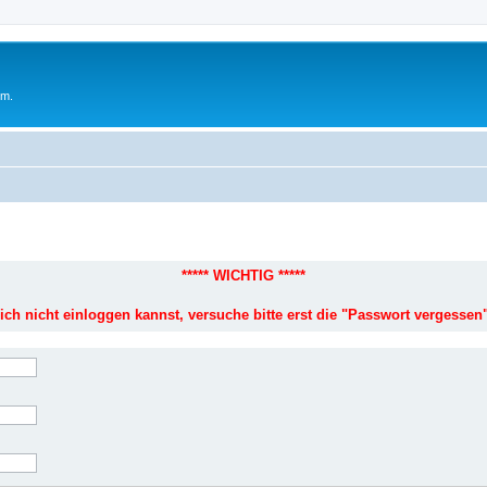
um.
***** WICHTIG *****
ich nicht einloggen kannst, versuche bitte erst die "Passwort vergessen