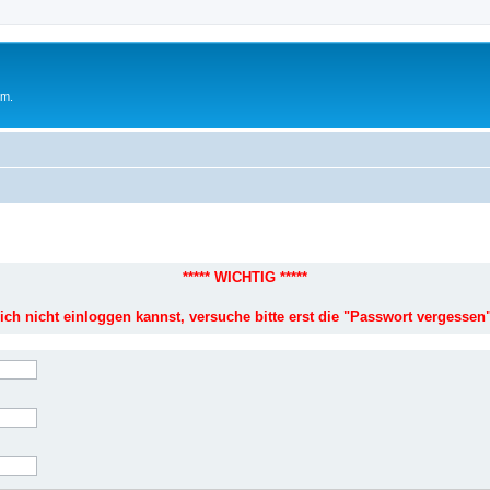
um.
***** WICHTIG *****
ich nicht einloggen kannst, versuche bitte erst die "Passwort vergessen